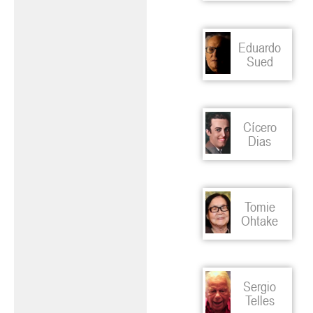
Eduardo
Sued
Cícero
Dias
Tomie
Ohtake
Sergio
Telles