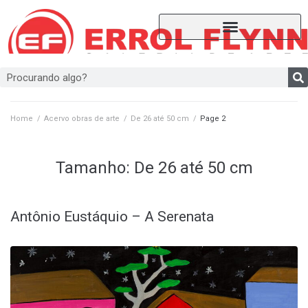
Home
/
Acervo obras de arte
/
De 26 até 50 cm
/
Page 2
Tamanho:
De 26 até 50 cm
Antônio Eustáquio – A Serenata