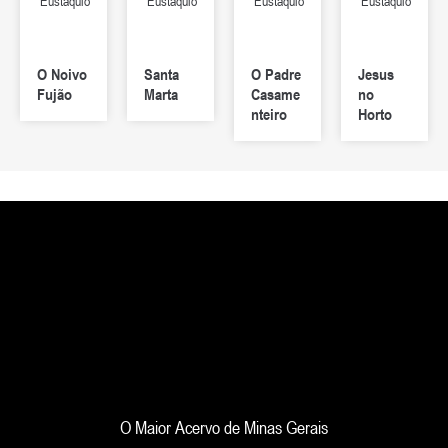
Eustáquio
Eustáquio
Eustáquio
Eustáquio
O Noivo
Santa
O Padre
Jesus
Fujão
Marta
Casame
no
nteiro
Horto
O Maior Acervo de Minas Gerais