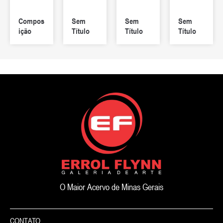
Compos
Sem
Sem
Sem
ição
Título
Título
Título
O Maior Acervo de Minas Gerais
CONTATO