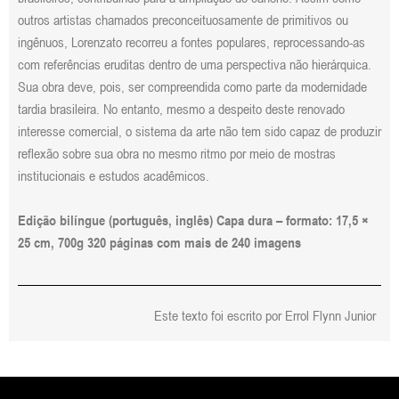
outros artistas chamados preconceituosamente de primitivos ou
ingênuos, Lorenzato recorreu a fontes populares, reprocessando-as
com referências eruditas dentro de uma perspectiva não hierárquica.
Sua obra deve, pois, ser compreendida como parte da modernidade
tardia brasileira. No entanto, mesmo a despeito deste renovado
interesse comercial, o sistema da arte não tem sido capaz de produzir
reflexão sobre sua obra no mesmo ritmo por meio de mostras
institucionais e estudos acadêmicos.
Edição bilíngue (português, inglês) Capa dura – formato: 17,5 ×
25 cm, 700g 320 páginas com mais de 240 imagens
Este texto foi escrito por Errol Flynn Junior