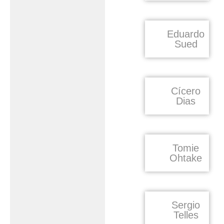
Eduardo
Sued
Cícero
Dias
Tomie
Ohtake
Sergio
Telles