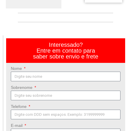
Interessado?
Entre em contato para
saber sobre envio e frete
Nome
Sobrenome
Telefone
E-mail