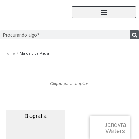
Home
/
Marcelo de Paula
Clique para ampliar.
Biografia
Jandyra
Waters