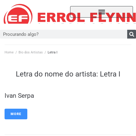
Home
/
Bio dos Artistas
/
Letra I
Letra do nome do artista:
Letra I
Ivan Serpa
MORE