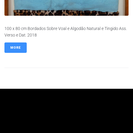
100 x 80 cm Bordados Sobre Voal e Algodão Natural e Tingido Ass.
Verso e Dat. 2018
MORE