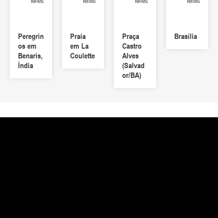
Telles
Telles
Telles
Telles
Peregrin
Praia
Praça
Brasília
os em
em La
Castro
Benaris,
Coulette
Alves
Índia
(Salvad
or/BA)