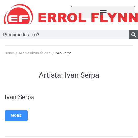
Home
/
Acervo obras de arte
/
Ivan Serpa
Artista:
Ivan Serpa
Ivan Serpa
MORE