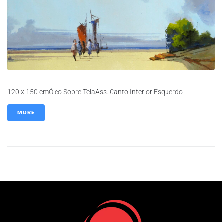
120 x 150 cmÓleo Sobre TelaAss. Canto Inferior Esquerdo
MORE